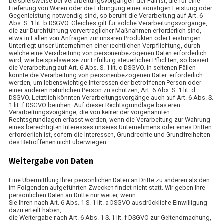
beispielsweise bei Verarbeitungsvorgängen der Fall ist, die für eine
Lieferung von Waren oder die Erbringung einer sonstigen Leistung oder
Gegenleistung notwendig sind, so beruht die Verarbeitung auf Art. 6
Abs. S. 1 lit. b DSGVO. Gleiches gilt für solche Verarbeitungsvorgänge,
die zur Durchführung vorvertraglicher Maßnahmen erforderlich sind,
etwa in Fällen von Anfragen zur unseren Produkten oder Leistungen.
Unterliegt unser Unternehmen einer rechtlichen Verpflichtung, durch
welche eine Verarbeitung von personenbezogenen Daten erforderlich
wird, wie beispielsweise zur Erfüllung steuerlicher Pflichten, so basiert
die Verarbeitung auf Art. 6 Abs. S. 1 lit. c DSGVO. In seltenen Fällen
könnte die Verarbeitung von personenbezogenen Daten erforderlich
werden, um lebenswichtige Interessen der betroffenen Person oder
einer anderen natürlichen Person zu schützen, Art. 6 Abs. S. 1 lit. d
DSGVO. Letztlich könnten Verarbeitungsvorgänge auch auf Art. 6 Abs. S.
1 lit. f DSGVO beruhen. Auf dieser Rechtsgrundlage basieren
Verarbeitungsvorgänge, die von keiner der vorgenannten
Rechtsgrundlagen erfasst werden, wenn die Verarbeitung zur Wahrung
eines berechtigten Interesses unseres Unternehmens oder eines Dritten
erforderlich ist, sofern die Interessen, Grundrechte und Grundfreiheiten
des Betroffenen nicht überwiegen.
Weitergabe von Daten
Eine Übermittlung Ihrer persönlichen Daten an Dritte zu anderen als den
im Folgenden aufgeführten Zwecken findet nicht statt. Wir geben Ihre
persönlichen Daten an Dritte nur weiter, wenn:
Sie Ihren nach Art. 6 Abs. 1 S. 1 lit. a DSGVO ausdrückliche Einwilligung
dazu erteilt haben,
die Weitergabe nach Art. 6 Abs. 1 S. 1 lit. f DSGVO zur Geltendmachung,