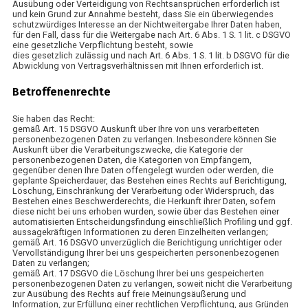
Ausübung oder Verteidigung von Rechtsansprüchen erforderlich ist
und kein Grund zur Annahme besteht, dass Sie ein überwiegendes
schutzwürdiges Interesse an der Nichtweitergabe Ihrer Daten haben,
für den Fall, dass für die Weitergabe nach Art. 6 Abs. 1 S. 1 lit. c DSGVO
eine gesetzliche Verpflichtung besteht, sowie
dies gesetzlich zulässig und nach Art. 6 Abs. 1 S. 1 lit. b DSGVO für die
Abwicklung von Vertragsverhältnissen mit Ihnen erforderlich ist.
Betroffenenrechte
Sie haben das Recht:
gemäß Art. 15 DSGVO Auskunft über Ihre von uns verarbeiteten
personenbezogenen Daten zu verlangen. Insbesondere können Sie
Auskunft über die Verarbeitungszwecke, die Kategorie der
personenbezogenen Daten, die Kategorien von Empfängern,
gegenüber denen Ihre Daten offengelegt wurden oder werden, die
geplante Speicherdauer, das Bestehen eines Rechts auf Berichtigung,
Löschung, Einschränkung der Verarbeitung oder Widerspruch, das
Bestehen eines Beschwerderechts, die Herkunft ihrer Daten, sofern
diese nicht bei uns erhoben wurden, sowie über das Bestehen einer
automatisierten Entscheidungsfindung einschließlich Profiling und ggf.
aussagekräftigen Informationen zu deren Einzelheiten verlangen;
gemäß Art. 16 DSGVO unverzüglich die Berichtigung unrichtiger oder
Vervollständigung Ihrer bei uns gespeicherten personenbezogenen
Daten zu verlangen;
gemäß Art. 17 DSGVO die Löschung Ihrer bei uns gespeicherten
personenbezogenen Daten zu verlangen, soweit nicht die Verarbeitung
zur Ausübung des Rechts auf freie Meinungsäußerung und
Information, zur Erfüllung einer rechtlichen Verpflichtung, aus Gründen