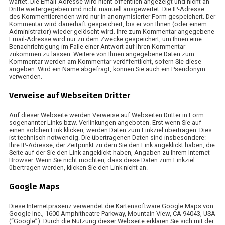
wartet. Die Email-Adresse wird nicht öffentlich angezeigt und nicht an
Dritte weitergegeben und nicht manuell ausgewertet. Die IP-Adresse
des Kommentierenden wird nur in anonymisierter Form gespeichert. Der
Kommentar wird dauerhaft gespeichert, bis er von Ihnen (oder einem
Administrator) wieder gelöscht wird. Ihre zum Kommentar angegebene
Email-Adresse wird nur zu dem Zwecke gespeichert, um Ihnen eine
Benachrichtigung im Falle einer Antwort auf Ihren Kommentar
zukommen zu lassen. Weitere von Ihnen angegebene Daten zum
Kommentar werden am Kommentar veröffentlicht, sofern Sie diese
angeben. Wird ein Name abgefragt, können Sie auch ein Pseudonym
verwenden.
Verweise auf Webseiten Dritter
Auf dieser Webseite werden Verweise auf Webseiten Dritter in Form
sogenannter Links bzw. Verlinkungen angeboten. Erst wenn Sie auf
einen solchen Link klicken, werden Daten zum Linkziel übertragen. Dies
ist technisch notwendig. Die übertragenen Daten sind insbesondere:
Ihre IP-Adresse, der Zeitpunkt zu dem Sie den Link angeklickt haben, die
Seite auf der Sie den Link angeklickt haben, Angaben zu Ihrem Internet-
Browser. Wenn Sie nicht möchten, dass diese Daten zum Linkziel
übertragen werden, klicken Sie den Link nicht an.
Google Maps
Diese Internetpräsenz verwendet die Kartensoftware Google Maps von
Google Inc., 1600 Amphitheatre Parkway, Mountain View, CA 94043, USA
(“Google”). Durch die Nutzung dieser Webseite erklären Sie sich mit der