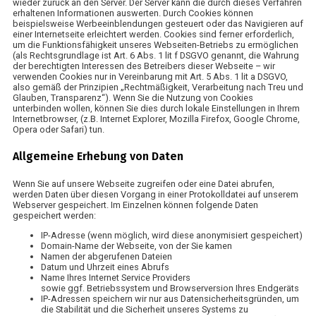
wieder zurück an den Server. Der Server kann die durch dieses Verfahren
erhaltenen Informationen auswerten. Durch Cookies können
beispielsweise Werbeeinblendungen gesteuert oder das Navigieren auf
einer Internetseite erleichtert werden. Cookies sind ferner erforderlich,
um die Funktionsfähigkeit unseres Webseiten-Betriebs zu ermöglichen
(als Rechtsgrundlage ist Art. 6 Abs. 1 lit f DSGVO genannt, die Wahrung
der berechtigten Interessen des Betreibers dieser Webseite – wir
verwenden Cookies nur in Vereinbarung mit Art. 5 Abs. 1 lit a DSGVO,
also gemäß der Prinzipien „Rechtmäßigkeit, Verarbeitung nach Treu und
Glauben, Transparenz“). Wenn Sie die Nutzung von Cookies
unterbinden wollen, können Sie dies durch lokale Einstellungen in Ihrem
Internetbrowser, (z.B. Internet Explorer, Mozilla Firefox, Google Chrome,
Opera oder Safari) tun.
Allgemeine Erhebung von Daten
Wenn Sie auf unsere Webseite zugreifen oder eine Datei abrufen,
werden Daten über diesen Vorgang in einer Protokolldatei auf unserem
Webserver gespeichert. Im Einzelnen können folgende Daten
gespeichert werden:
IP-Adresse (wenn möglich, wird diese anonymisiert gespeichert)
Domain-Name der Webseite, von der Sie kamen
Namen der abgerufenen Dateien
Datum und Uhrzeit eines Abrufs
Name Ihres Internet Service Providers
sowie ggf. Betriebssystem und Browserversion Ihres Endgeräts
IP-Adressen speichern wir nur aus Datensicherheitsgründen, um
die Stabilität und die Sicherheit unseres Systems zu