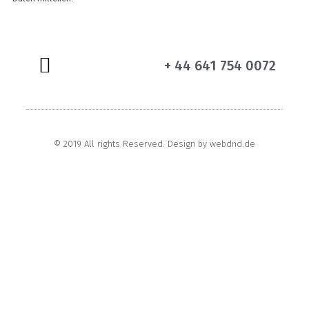
+ 44 641 754 0072
Data protection & privacy
Copy right / Imprint
© 2019 All rights Reserved. Design by webdnd.de